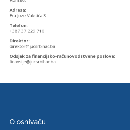
Kontakt
Adresa:
Fra Joze Valetića 3
Telefon:
+387 37 229 710
Direktor:
direktor@jucsrbihac.ba
Odsjek za financijsko-računovodstvene poslove:
finansije@jucsrbihac.ba
O osnivaču