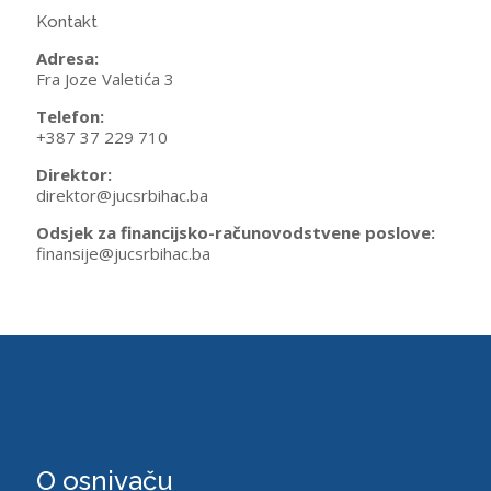
Kontakt
Adresa:
Fra Joze Valetića 3
Telefon:
+387 37 229 710
Direktor:
direktor@jucsrbihac.ba
Odsjek za financijsko-računovodstvene poslove:
finansije@jucsrbihac.ba
O osnivaču